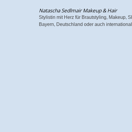
Skip
Natascha Sedlmair Makeup & Hair
to
content
Stylistin mit Herz für Brautstyling, Makeu
Bayern, Deutschland oder auch international